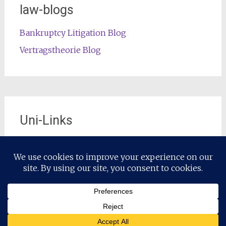
law-blogs
Bankruptcy Litigation Blog
Vertragstheorie Blog
Uni-Links
Die offizielle Lehrstuhl-Website
Copyright © 2026
Restrukturierungsrecht / Restructuring Law
.
Alle Rechte vorbehalten. Theme:
Radiate
von ThemeGrill.