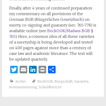
Finally, after 4 years of continued preparation
my commentary on all provisions of the
German BGB (Bürgerliches Gesetzbuch) on
surety, co-signing and guaranty (sec. 765-778) is
available online (see
BeckOGK/Madaus BGB §
765
). Here, a common idea of all these varieties
of a suretyship is being developed and tested
on 400 pages against more than a century of
case law and academic literature. The text will
be updated quarterly.
Twitter
Email
LinkedIn
Print
Teilen
Archiv
BeckOGK
,
Bürgschaft
,
Garantie
,
Kommentierung
,
Schuldbeitritt