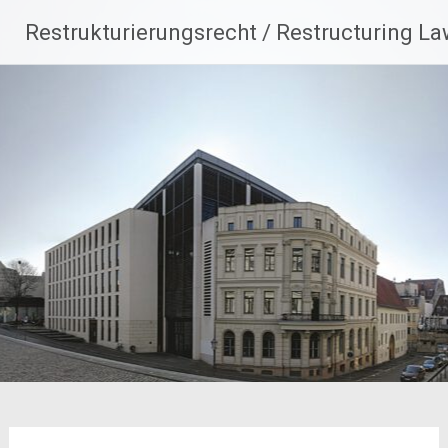
Zum
Restrukturierungsrecht / Restructuring L
Inhalt
springen