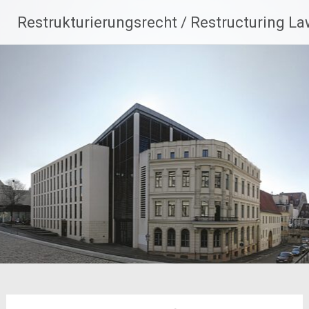
Zum
Restrukturierungsrecht / Restructuring L
Inhalt
springen