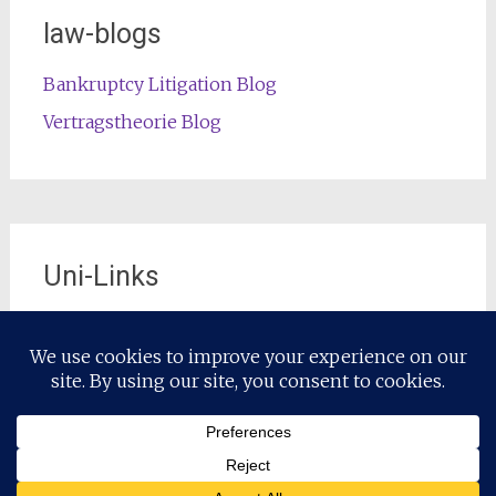
law-blogs
Bankruptcy Litigation Blog
Vertragstheorie Blog
Uni-Links
Die offizielle Lehrstuhl-Website
Copyright © 2026
Restrukturierungsrecht / Restructuring Law
.
Alle Rechte vorbehalten. Theme:
Radiate
von ThemeGrill.