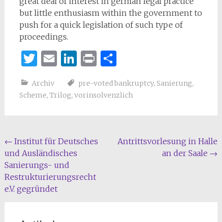
great deal of interest in german legal practice
but little enthusiasm within the government to
push for a quick legislation of such type of
proceedings.
Twitter
Email
LinkedIn
Print
Teilen
Archiv
pre-voted bankruptcy
,
Sanierung
,
Scheme
,
Trilog
,
vorinsolvenzlich
Beitragsnavigation
←
Institut für Deutsches
Antrittsvorlesung in Halle
und Ausländisches
an der Saale
→
Sanierungs- und
Restrukturie­rungs­recht
e.V. gegründet