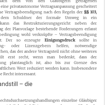
nach dem von den Gläubigern getragenen
 eine privatautonome Vertragsanpassung gescheitert
eine Vertragsbeendigung nach den Regeln der
§§ 103,
dem Schuldner der formale Umweg in ein
n kann das Restrukturierungsgericht neben der
ag der Planvorlage bestehende Forderungen erfasst
nbedingung wohl verknüpfte – Vertragsbeendigung
hat. Der so erzeugte
Einigungsdruck
sollte in
ing- oder Lizenzgebern helfen, notwendige
hen, das der andere Vertragsteil nicht ohne weiteres
ilt erst recht, wenn man bedenkt, dass der
ung plantauglich ist, also bis zur Grenze des
haftlichen Wert reduziert werden kann. Insbesondere
e Recht interessant.
ndstill – die
Rechtsdurchsetzungshandlungen einzelne Gläubiger