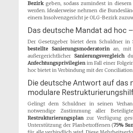
Bezirk
geben, sodass zumindest in diesem
werden. Idealerweise nehmen die Bundeslän
einem Insolvenzgericht je OLG-Bezirk zuzuwei
Das deutsche Mandat ad hoc –
Der Gesetzgeber bietet dem Schuldner in
bestellte Sanierungsmoderatorin
an, mit 
außergerichtlicher
Sanierungsvergleich
dur
Anfechtungsprivilegien
im Fall einer Folge
hoc bietet in Verbindung mit der Conciliation
Die deutsche Antwort auf das
modulare Restrukturierungshil
Gelingt dem Schuldner in seinen Verhand
notwendige Zustimmung aller Beteilig
Restrukturierungsplan
zur Verfügung gest
Unterstützung der Planbetroffenen (
75% Sum
für alle verbindlich wird. Diese Mehrheitser