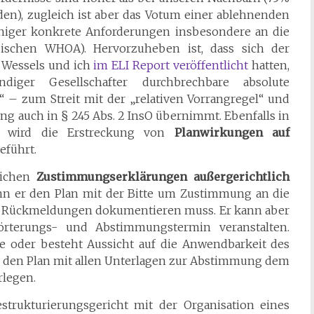
den), zugleich ist aber das Votum einer ablehnenden
niger konkrete Anforderungen insbesondere an die
ischen WHOA). Hervorzuheben ist, dass sich der
 Wessels und ich
im ELI Report veröffentlicht
hatten,
diger Gesellschafter durchbrechbare absolute
“ – zum Streit mit der „relativen Vorrangregel“ und
ng auch in § 245 Abs. 2 InsO übernimmt. Ebenfalls in
) wird die Erstreckung von
Planwirkungen auf
eführt.
lichen
Zustimmungserklärungen außergerichtlich
n er den Plan mit der Bitte um Zustimmung an die
r Rückmeldungen dokumentieren muss. Er kann aber
örterungs- und Abstimmungstermin veranstalten.
oder besteht Aussicht auf die Anwendbarkeit des
r den Plan mit allen Unterlagen zur Abstimmung dem
rlegen.
strukturierungsgericht mit der Organisation eines