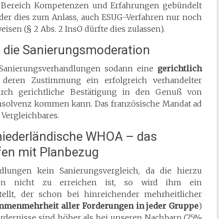
 Bereich Kompetenzen und Erfahrungen gebündelt
der dies zum Anlass, auch ESUG-Verfahren nur noch
sen (§ 2 Abs. 2 InsO dürfte dies zulassen).
 die Sanierungsmoderation
 Sanierungsverhandlungen sodann eine
gerichtlich
deren Zustimmung ein erfolgreich verhandelter
ch gerichtliche Bestätigung in den Genuß von
insolvenz kommen kann. Das französische Mandat ad
 Vergleichbares.
 niederländische WHOA – das
fen mit Planbezug
lungen kein Sanierungsvergleich, da die hierzu
ten nicht zu erreichen ist, so wird ihm ein
ellt, der schon bei hinreichender mehrheitlicher
menmehrheit aller Forderungen in jeder Gruppe
)
fordernisse sind höher als bei unseren Nachbarn (75%