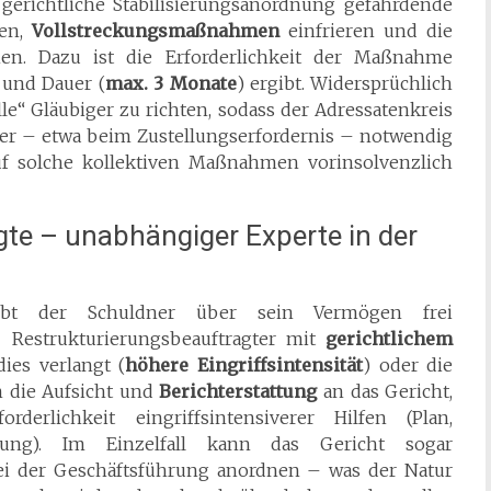
gerichtliche Stabilisierungsanordnung gefährdende
en,
Vollstreckungsmaßnahmen
einfrieren und die
en. Dazu ist die Erforderlichkeit der Maßnahme
 und Dauer (
max. 3 Monate
) ergibt. Widersprüchlich
le“ Gläubiger zu richten, sodass der Adressatenkreis
aber – etwa beim Zustellungserfordernis – notwendig
auf solche kollektiven Maßnahmen vorinsolvenzlich
gte – unabhängiger Experte in der
eibt der Schuldner über sein Vermögen frei
 Restrukturierungsbeauftragter mit
gerichtlichem
dies verlangt (
höhere Eingriffsintensität
) oder die
n die Aufsicht und
Berichterstattung
an das Gericht,
derlichkeit eingriffsintensiverer Hilfen (Plan,
digung). Im Einzelfall kann das Gericht sogar
i der Geschäftsführung anordnen – was der Natur