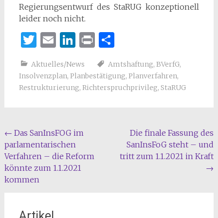
Regierungsentwurf des StaRUG konzeptionell
leider noch nicht.
Twitter
Email
LinkedIn
Print
Teilen
Aktuelles/News
Amtshaftung
,
BVerfG
,
Insolvenzplan
,
Planbestätigung
,
Planverfahren
,
Restrukturierung
,
Richterspruchprivileg
,
StaRUG
Beitragsnavigation
←
Das SanInsFOG im
Die finale Fassung des
parlamentarischen
SanInsFoG steht – und
Verfahren – die Reform
tritt zum 1.1.2021 in Kraft
könnte zum 1.1.2021
→
kommen
Artikel