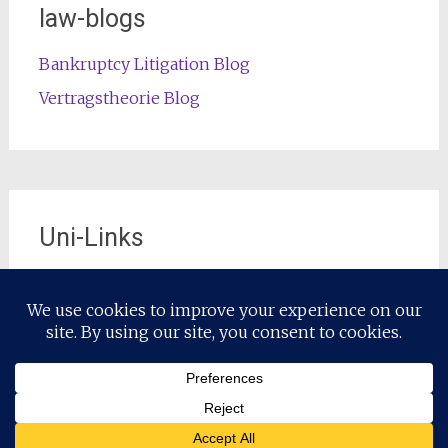
law-blogs
Bankruptcy Litigation Blog
Vertragstheorie Blog
Uni-Links
Die offizielle Lehrstuhl-Website
Copyright © 2026
Restrukturierungsrecht / Restructuring Law
.
Alle Rechte vorbehalten. Theme:
Radiate
von ThemeGrill.