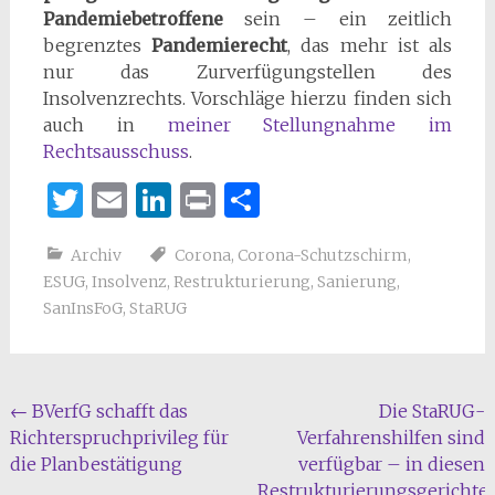
Pandemiebetroffene
sein – ein zeitlich
begrenztes
Pandemierecht
, das mehr ist als
nur das Zurverfügungstellen des
Insolvenzrechts. Vorschläge hierzu finden sich
auch in
meiner Stellungnahme im
Rechtsausschuss
.
Twitter
Email
LinkedIn
Print
Teilen
Archiv
Corona
,
Corona-Schutzschirm
,
ESUG
,
Insolvenz
,
Restrukturierung
,
Sanierung
,
SanInsFoG
,
StaRUG
Beitragsnavigation
←
BVerfG schafft das
Die StaRUG-
Richterspruchprivileg für
Verfahrenshilfen sind
die Planbestätigung
verfügbar – in diesen
Restrukturierungsgerichte