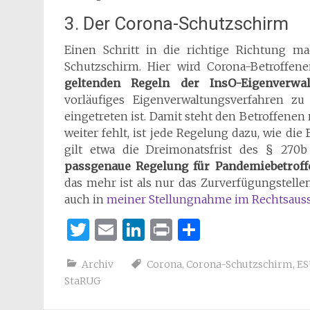
3. Der Corona-Schutzschirm
Einen Schritt in die richtige Richtung m
Schutzschirm. Hier wird Corona-Betroffen
geltenden Regeln der InsO-Eigenverwal
vorläufiges Eigenverwaltungsverfahren zu
eingetreten ist. Damit steht den Betroffene
weiter fehlt, ist jede Regelung dazu, wie di
gilt etwa die Dreimonatsfrist des § 270b
passgenaue Regelung für Pandemiebetroff
das mehr ist als nur das Zurverfügungstelle
auch in
meiner Stellungnahme im Rechtsaus
Twitter
Email
LinkedIn
Print
Teilen
Archiv
Corona
,
Corona-Schutzschirm
,
ES
StaRUG