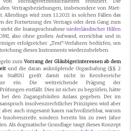
 von Stichtagsverbindlichkeiten reduziert. Die
nden Vertragsbeziehungen, insbesondere von Miet-
t. Allerdings wird zum 1.1.2021 in solchen Fällen das
n der Fortsetzung des Vertrags oder dem Gang zum
on steht die Inanspruchnahme
niederländischer Hilfen
OMI, also ohne großen Aufwand, erreichbar und in
einiger erfolgreicher „Test“-Verfahren bedürfen, um
Streichung dieses Instruments wiederzubeleben.
Regeln zum
Vorrang der Gläubigerinteressen ab dem
eit
und die daran anknüpfende Organhafung (§§ 2
as StaRUG greift damit nicht in Kernbereiche
ndsätze ein. Die weitreichende Prägung der
rüfungen entfällt. Dies ist sicher zu begrüßen, hätte
n bei den Zugangshürden Anlass gegeben. Der im
anspruch insolvenzrechtlicher Prinzipien wird aber
ist aber auch insgesamt kaum nachvollziehbar, warum
b Insolvenzreife, sondern bereits bis zu zwei Jahre
llen. Als dogmatische Grundlage taugt dieses Konzept