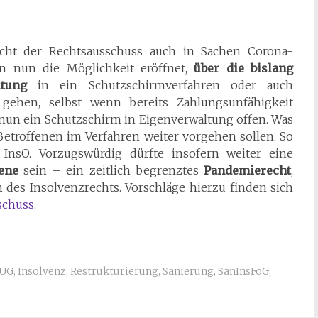
acht der Rechtsausschuss auch in Sachen Corona-
en nun die Möglichkeit eröffnet,
über die bislang
tung
in ein Schutzschirmverfahren oder auch
 gehen, selbst wenn bereits Zahlungsunfähigkeit
n nun ein Schutzschirm in Eigenverwaltung offen. Was
e Betroffenen im Verfahren weiter vorgehen sollen. So
 InsO. Vorzugswürdig dürfte insofern weiter eine
ene
sein – ein zeitlich begrenztes
Pandemierecht
,
n des Insolvenzrechts. Vorschläge hierzu finden sich
schuss
.
UG
,
Insolvenz
,
Restrukturierung
,
Sanierung
,
SanInsFoG
,