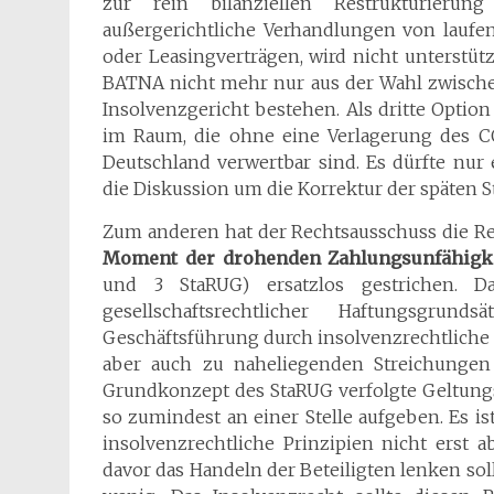
zur rein bilanziellen Restrukturierung
außergerichtliche Verhandlungen von laufe
oder Leasingverträgen, wird nicht unterstütz
BATNA nicht mehr nur aus der Wahl zwische
Insolvenzgericht bestehen. Als dritte Opti
im Raum, die ohne eine Verlagerung des C
Deutschland verwertbar sind. Es dürfte nur 
die Diskussion um die Korrektur der späten 
Zum anderen hat der Rechtsausschuss die 
Moment der drohenden Zahlungsunfähigk
und 3 StaRUG) ersatzlos gestrichen. D
gesellschaftsrechtlicher Haftungsgru
Geschäftsführung durch insolvenzrechtliche P
aber auch zu naheliegenden Streichunge
Grundkonzept des StaRUG verfolgte Geltungs
so zumindest an einer Stelle aufgeben. Es 
insolvenzrechtliche Prinzipien nicht erst a
davor das Handeln der Beteiligten lenken so