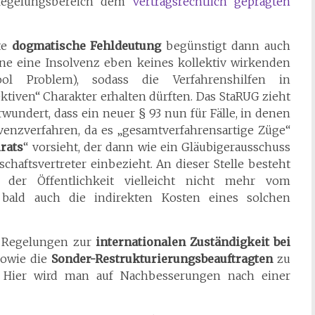
 Regelungsbereich dem
vertragsrechtlich geprägten
te
dogmatische Fehldeutung
begünstigt dann auch
ne eine Insolvenz eben keines kollektiv wirkenden
l Problem), sodass die Verfahrenshilfen in
ktiven“ Charakter erhalten dürften. Das StaRUG zieht
rwundert, dass ein neuer § 93 nun für Fälle, in denen
lvenzverfahren, da es „gesamtverfahrensartige Züge“
rats
“ vorsieht, der dann wie ein Gläubigerausschuss
haftsvertreter einbezieht. An dieser Stelle besteht
 der Öffentlichkeit vielleicht nicht mehr vom
, bald auch die indirekten Kosten eines solchen
g, Regelungen zur
internationalen Zuständigkeit bei
sowie die
Sonder-Restrukturierungsbeauftragten
zu
. Hier wird man auf Nachbesserungen nach einer