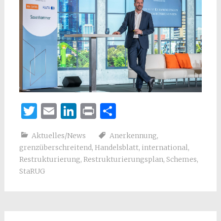
Twitter
Email
LinkedIn
Print
Teilen
Aktuelles/News
Anerkennung
,
grenzüberschreitend
,
Handelsblatt
,
international
,
Restrukturierung
,
Restrukturierungsplan
,
Schemes
,
StaRUG