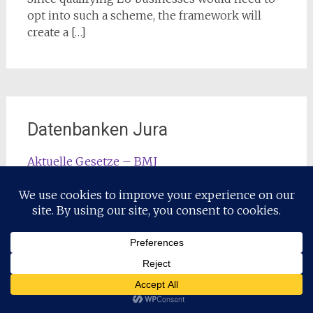
opt into such a scheme, the framework will
create a […]
Datenbanken Jura
Aktuelle Gesetze – BMJ
Beck Online
Bundesgerichtshof
Juris
Lexis
Rostocker Dokumentenserver
Westlaw