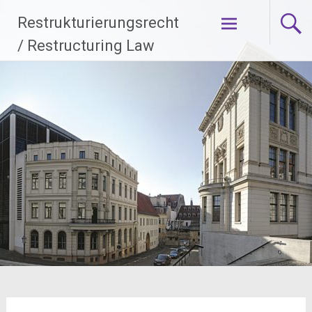
Zum
Restrukturierungsrecht
Inhalt
springen
/ Restructuring Law