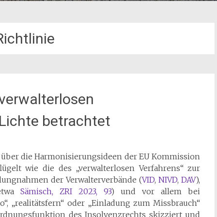
ichtlinie
verwalterlosen
Lichte betrachtet
n über die Harmonisierungsideen der EU Kommission
ügelt wie die des „verwalterlosen Verfahrens“ zur
llungnahmen der Verwalterverbände (
VID
,
NIVD
,
DAV
),
 etwa
Sämisch, ZRI 2023, 93
) und vor allem bei
ko“, „realitätsfern“ oder „Einladung zum Missbrauch“
 Ordnungsfunktion des Insolvenzrechts skizziert und