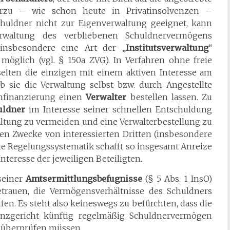
erzu – wie schon heute in Privatinsolvenzen –
chuldner nicht zur Eigenverwaltung geeignet, kann
waltung des verbliebenen Schuldnervermögens
 insbesondere eine Art der „
Institutsverwaltung
“
 möglich (vgl. § 150a ZVG). In Verfahren ohne freie
elten die einzigen mit einem aktiven Interesse am
 sie die Verwaltung selbst bzw. durch Angestellte
nfinanzierung einen
Verwalter
bestellen lassen. Zu
uldner
im Interesse seiner schnellen Entschuldung
waltung zu vermeiden und eine Verwalterbestellung zu
esen Zwecke von interessierten Dritten (insbesondere
Die Regelungssystematik schafft so insgesamt Anreize
nteresse der jeweiligen Beteiligten.
seiner
Amtsermittlungsbefugnisse
(§ 5 Abs. 1 InsO)
rauen, die Vermögensverhältnisse des Schuldners
en. Es steht also keineswegs zu befürchten, dass die
enzgericht künftig regelmäßig Schuldnervermögen
 überprüfen müssen.