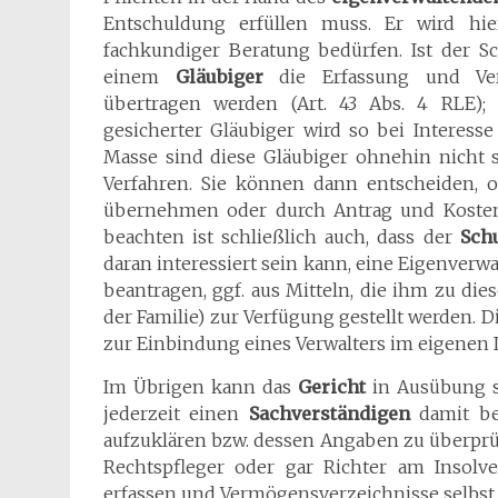
Entschuldung erfüllen muss. Er wird hi
fachkundiger Beratung bedürfen. Ist der S
einem
Gläubiger
die Erfassung und Ver
übertragen werden (Art. 43 Abs. 4 RLE);
gesicherter Gläubiger wird so bei Interesse
Masse sind diese Gläubiger ohnehin nicht s
Verfahren. Sie können dann entscheiden, ob
übernehmen oder durch Antrag und Koste
beachten ist schließlich auch, dass der
Sch
daran interessiert sein kann, eine Eigenver
beantragen, ggf. aus Mitteln, die ihm zu di
der Familie) zur Verfügung gestellt werden. 
zur Einbindung eines Verwalters im eigenen I
Im Übrigen kann das
Gericht
in Ausübung 
jederzeit einen
Sachverständigen
damit bet
aufzuklären bzw. dessen Angaben zu überprüf
Rechtspfleger oder gar Richter am Insolv
erfassen und Vermögensverzeichnisse selbst