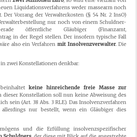
ntern
zwei Millionen Euro
, so wird eine Vielzahl von
uen Liquidationsverfahrens weder massearm noch
t. Der Vorrang der Verwalterkosten (§ 54 Nr. 2 InsO)
 Verwalterbestellung nur noch von einem Schuldner-
rade öffentliche Gläubiger (Finanzamt,
trag in der Regel stellen. Der insofern typische Fall
äre also ein Verfahren
mit Insolvenzverwalter
. Die
 in zwei Konstellationen denkbar:
beinhaltet
keine hinreichende freie Masse zur
In dieser Konstellation soll nun keine Abweisung des
h sein (Art. 38 Abs. 3 RLE). Das Insolvenzverfahren
 allerdings nur bestellt, wenn ein Gläubiger dies
mögens und die Erfüllung insolvenzspezifischer
n Schuldners
, der diese mit Blick auf die angestrebte