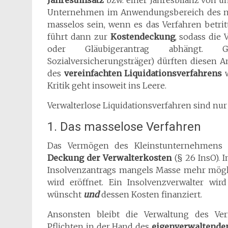
Jahresumsatz
bzw. einer Jahresbilanz von u
Unternehmen im Anwendungsbereich des ne
masselos sein, wenn es das Verfahren betrit
führt dann zur
Kostendeckung
, sodass die
oder Gläubigerantrag abhängt. Ge
Sozialversicherungsträger) dürften diesen An
des
vereinfachten Liquidationsverfahrens
w
Kritik geht insoweit ins Leere.
Verwalterlose Liquidationsverfahren sind nur
1. Das masselose Verfahren
Das Vermögen des Kleinstunternehmens 
Deckung der Verwalterkosten
(§ 26 InsO). 
Insolvenzantrags mangels Masse mehr möglic
wird eröffnet. Ein Insolvenzverwalter wird
wünscht
und
dessen Kosten finanziert.
Ansonsten bleibt die Verwaltung des Ver
Pflichten in der Hand des
eigenverwaltende