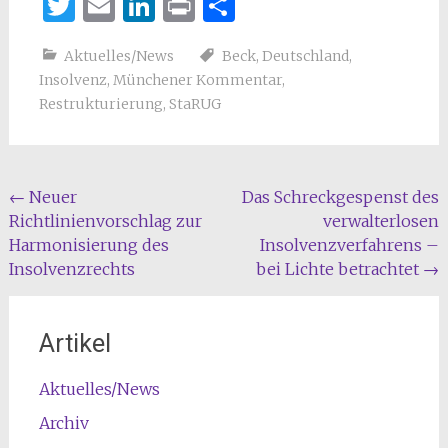
Twitter
Email
LinkedIn
Print
Teilen
Aktuelles/News
Beck
,
Deutschland
,
Insolvenz
,
Münchener Kommentar
,
Restrukturierung
,
StaRUG
Beitragsnavigation
←
Neuer
Das Schreckgespenst des
Richtlinienvorschlag zur
verwalterlosen
Harmonisierung des
Insolvenzverfahrens –
Insolvenzrechts
bei Lichte betrachtet
→
Artikel
Aktuelles/News
Archiv