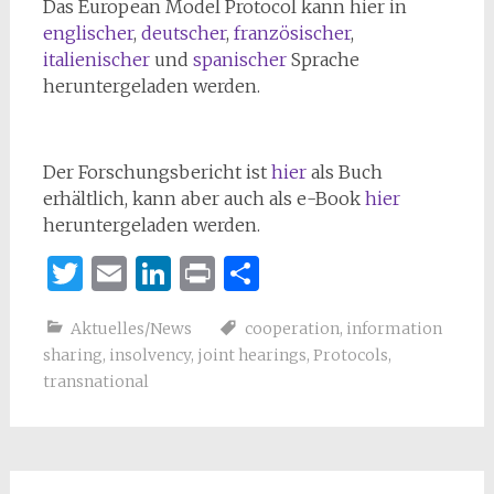
Das European Model Protocol kann hier in
englischer
,
deutscher
,
französischer
,
italienischer
und
spanischer
Sprache
heruntergeladen werden.
Der Forschungsbericht ist
hier
als Buch
erhältlich, kann aber auch als e-Book
hier
heruntergeladen werden.
Twitter
Email
LinkedIn
Print
Teilen
Aktuelles/News
cooperation
,
information
sharing
,
insolvency
,
joint hearings
,
Protocols
,
transnational