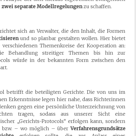
,
zwei separate Modellregelungen
zu schaffen.
ichtet sich an Verwalter, die den Inhalt, die Formen
isieren
und so planbar gestalten wollen. Hier bietet
 verschiedenen Themenkreise der Kooperation an:
ie Behandlung streitiger Themen bis hin zur
ocols würde in der bekannten Form zwischen den
art.
l betrifft die beteiligten Gerichte. Die von uns im
n Erkenntnisse legen hier nahe, dass Richterinnen
edenken gegen eine persönliche Unterzeichnung von
ichten tragen, sodass aus unserer Sicht eine
scher „Gerichts-Protocols“ erfolgen kann, sondern
en bzw. – wo möglich – über
Verfahrensgrundsätze
ichte
erfolgen sollte, die aus Anlass eines