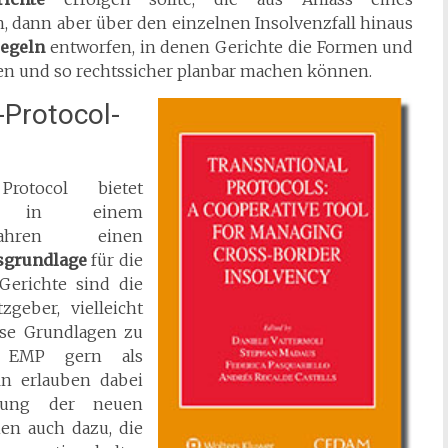
, dann aber über den einzelnen Insolvenzfall hinaus
regeln
entworfen, in denen Gerichte die Formen und
en und so rechtssicher planbar machen können.
U-Protocol-
rotocol bietet
gten in einem
erfahren einen
sgrundlage
für die
 Gerichte sind die
geber, vielleicht
ese Grundlagen zu
as EMP gern als
ln erlauben dabei
abung der neuen
nen auch dazu, die