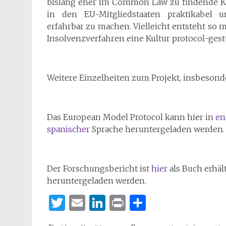
bislang eher im Common Law zu findende K
in den EU-Mitgliedstaaten praktikabel u
erfahrbar zu machen. Vielleicht entsteht so m
Insolvenzverfahren eine Kultur protocol-gest
Weitere Einzelheiten zum Projekt, insbesonde
Das European Model Protocol kann hier in
en
spanischer
Sprache heruntergeladen werden.
Der Forschungsbericht ist
hier
als Buch erhäl
heruntergeladen werden.
Twitter
Email
LinkedIn
Print
Teilen