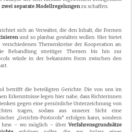
,
zwei separate Modellregelungen
zu schaffen.
ichtet sich an Verwalter, die den Inhalt, die Formen
isieren
und so planbar gestalten wollen. Hier bietet
 verschiedenen Themenkreise der Kooperation an:
ie Behandlung streitiger Themen bis hin zur
ocols würde in der bekannten Form zwischen den
art.
l betrifft die beteiligten Gerichte. Die von uns im
n Erkenntnisse legen hier nahe, dass Richterinnen
edenken gegen eine persönliche Unterzeichnung von
ichten tragen, sodass aus unserer Sicht eine
scher „Gerichts-Protocols“ erfolgen kann, sondern
en bzw. – wo möglich – über
Verfahrensgrundsätze
ichte
erfolgen sollte, die aus Anlass eines