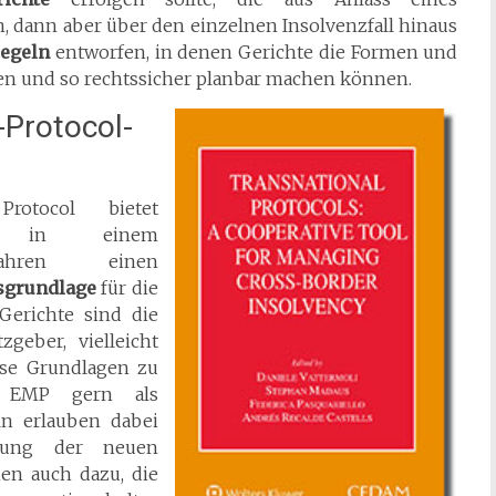
, dann aber über den einzelnen Insolvenzfall hinaus
regeln
entworfen, in denen Gerichte die Formen und
en und so rechtssicher planbar machen können.
U-Protocol-
rotocol bietet
gten in einem
erfahren einen
sgrundlage
für die
 Gerichte sind die
geber, vielleicht
ese Grundlagen zu
as EMP gern als
ln erlauben dabei
abung der neuen
nen auch dazu, die