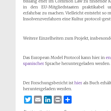
bislang eher im Common Law zu findende K
in den EU-Mitgliedstaaten praktikabel u
erfahrbar zu machen. Vielleicht entsteht so m
Insolvenzverfahren eine Kultur protocol-gest
Weitere Einzelheiten zum Projekt, insbesonde
Das European Model Protocol kann hier in
en
spanischer
Sprache heruntergeladen werden.
Der Forschungsbericht ist
hier
als Buch erhäl
heruntergeladen werden.
Twitter
Email
LinkedIn
Print
Teilen