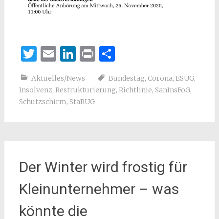
Twitter
Email
LinkedIn
Print
Teilen
Aktuelles/News
Bundestag
,
Corona
,
ESUG
,
Insolvenz
,
Restrukturierung
,
Richtlinie
,
SanInsFoG
,
Schutzschirm
,
StaRUG
Der Winter wird frostig für
Kleinunternehmer – was
könnte die