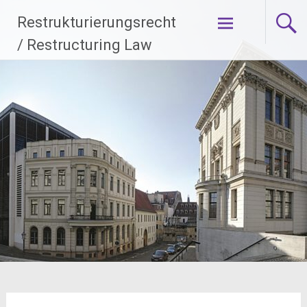
Zum
Restrukturierungsrecht
Inhalt
springen
/ Restructuring Law