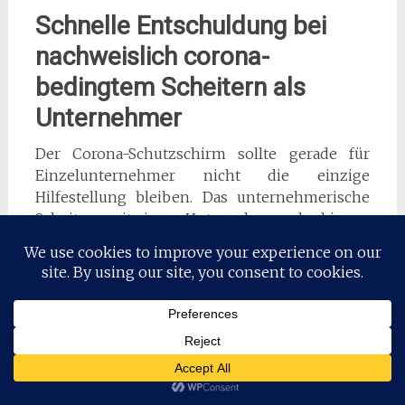
Schnelle Entschuldung bei
nachweislich corona-
bedingtem Scheitern als
Unternehmer
Der Corona-Schutzschirm sollte gerade für
Einzelunternehmer nicht die einzige
Hilfestellung bleiben. Das unternehmerische
Scheitern mit einem Unternehmen, das bis zur
Ergreifung der pandemiebedingten
Maßnahmen der Politik rentabel war, sollte
nicht dadurch doppelt bestraft werden, dass
eine Restschuldbefreiung erst nach Ablauf der
gesetzlichen Wohlverhaltensperiode eintritt
und in dieser „verdient“ wird. Stattdessen sollte
Unternehmern, die
pandemiebedingt
scheitern
und ein Insolvenzverfahren