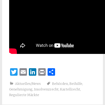
Twitter
Email
LinkedIn
Print
Teilen
Aktuelles/News
Behörden
,
Beihilfe
,
Genehmigung
,
Insolvenzrecht
,
Kartellrecht
,
Regulierte Märkte