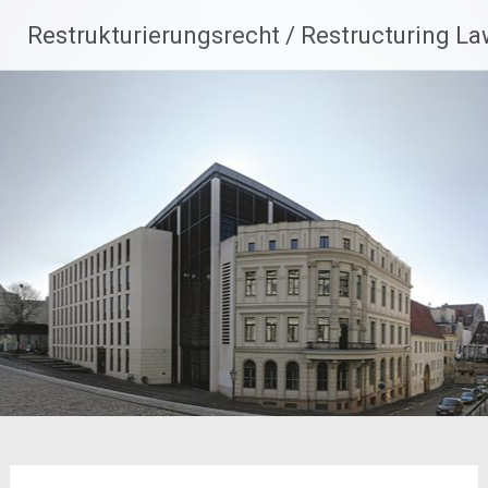
Zum
Restrukturierungsrecht / Restructuring L
Inhalt
springen