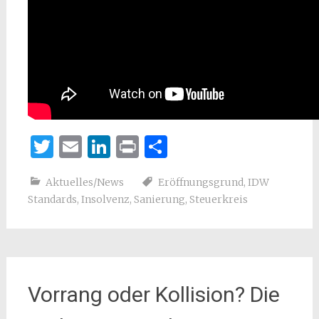
Twitter
Email
LinkedIn
Print
Teilen
Aktuelles/News
Eröffnungsgrund
,
IDW
Standards
,
Insolvenz
,
Sanierung
,
Steuerkreis
Vorrang oder Kollision? Die